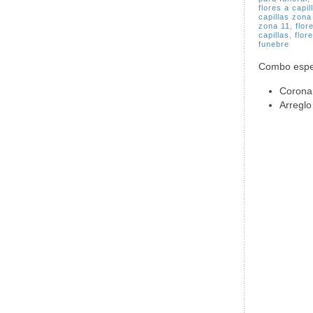
flores a capi
capillas zona
zona 11
,
flor
capillas
,
flor
funebre
Combo especi
Corona 
Arreglo 