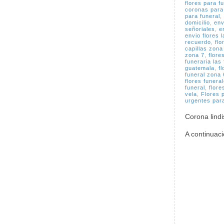
flores para f
coronas para
para funeral
,
domicilio
,
env
señoriales
,
e
envio flores 
recuerdo
,
flo
capillas zona
zona 7
,
flore
funeraria las
guatemala
,
f
funeral zona 
flores funera
funeral
,
flore
vela
,
Flores 
urgentes par
Corona lindi
A continuaci