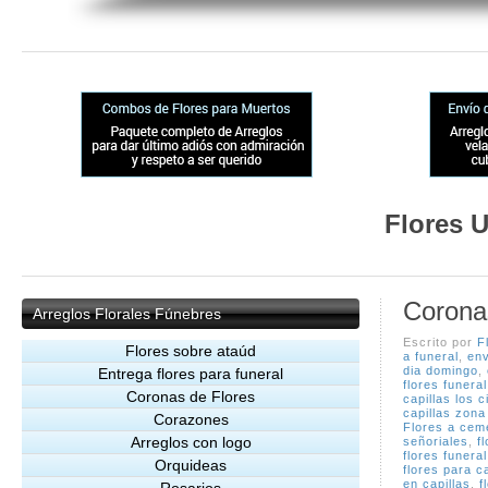
Flores U
Corona
Arreglos
Florales Fúnebres
Escrito por
F
Flores sobre ataúd
a funeral
,
env
dia domingo
,
Entrega flores para funeral
flores funeral
Coronas de Flores
capillas los 
capillas zona
Corazones
Flores a cem
Arreglos con logo
señoriales
,
f
flores funera
Orquideas
flores para ca
en capillas
,
f