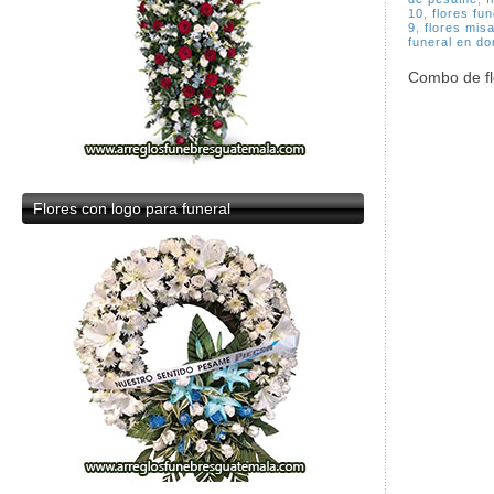
10
,
flores fu
9
,
flores mis
funeral en do
Combo de flo
Flores
con logo para funeral