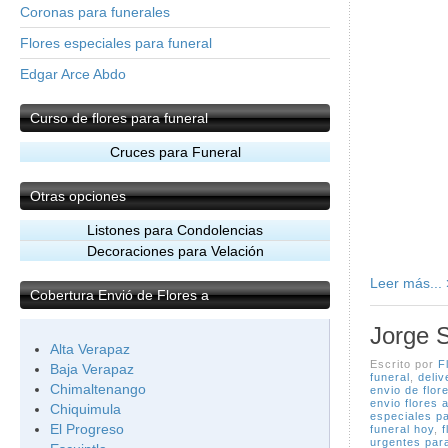
Coronas para funerales
Flores especiales para funeral
Edgar Arce Abdo
Curso
de flores para funeral
Cruces para Funeral
Otras
opciones
Listones para Condolencias
Decoraciones para Velación
Leer más...
Cobertura
Envió de Flores a
Jorge 
Alta Verapaz
Escrito por
F
Baja Verapaz
funeral
,
deliv
Chimaltenango
envio de flor
envio flores a
Chiquimula
especiales pa
El Progreso
funeral hoy
,
f
urgentes par