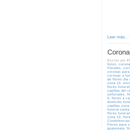
Leer más...
Corona 
Escrito por
F
liston
,
corona
Florales
,
cor
coronas para
coronas a fun
de flores dia
zona 10
,
envi
flores funeral
capillas del 
señoriales
,
f
6
,
flores a ca
domicilio fune
capillas zona
funeral santa
flores funera
zona 10
,
flor
Condolencias
Flores para v
guatemala
,
f