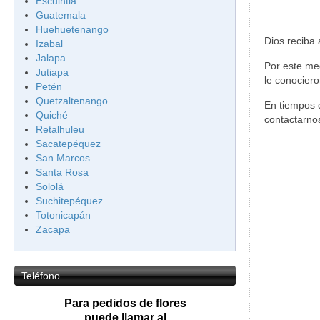
Escuintla
Guatemala
Huehuetenango
Dios reciba 
Izabal
Jalapa
Por este me
Jutiapa
le conociero
Petén
Quetzaltenango
En tiempos 
Quiché
contactarnos
Retalhuleu
Sacatepéquez
San Marcos
Santa Rosa
Sololá
Suchitepéquez
Totonicapán
Zacapa
Teléfono
Para pedidos de flores
puede llamar al