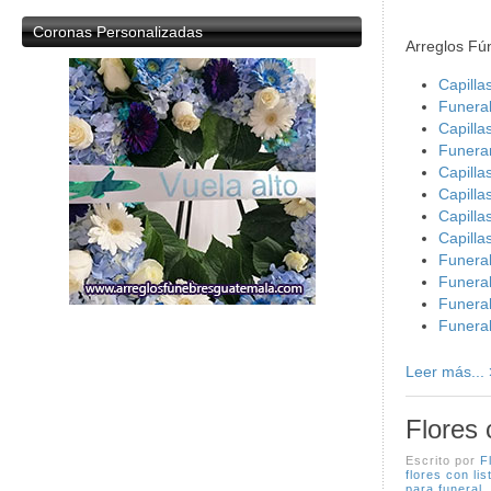
Coronas
Personalizadas
Arreglos Fú
Capilla
Funera
Capillas
Funerar
Capilla
Capilla
Capilla
Capilla
Funera
Funera
Funeral
Funeral
Leer más...
Flores 
Escrito por
F
flores con lis
para funeral
,