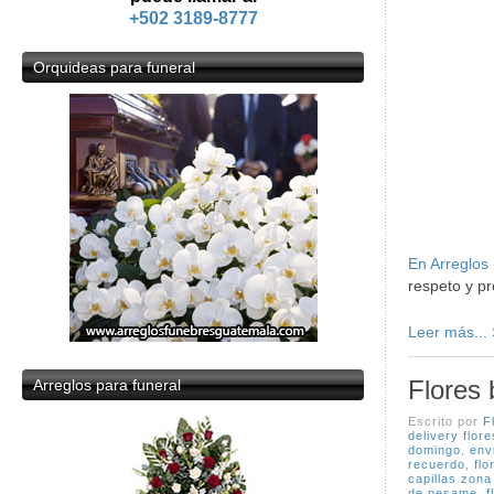
+502 3189-8777
Orquideas
para funeral
En Arreglos
respeto y pr
Leer más...
Flores 
Arreglos
para funeral
Escrito por
F
delivery flor
domingo
,
env
recuerdo
,
flo
capillas zona
de pesame
,
f