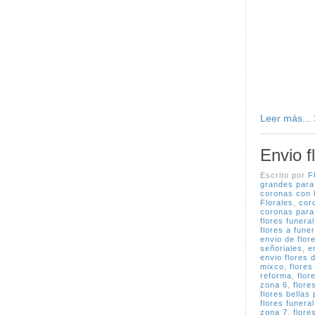
Leer más...
Envio f
Escrito por
F
grandes para
coronas con l
Florales
,
cor
coronas para
flores funeral
flores a fune
envio de flor
señoriales
,
e
envio flores 
mixco
,
flores
reforma
,
flor
zona 6
,
flore
flores bellas
flores funera
zona 7
,
flore