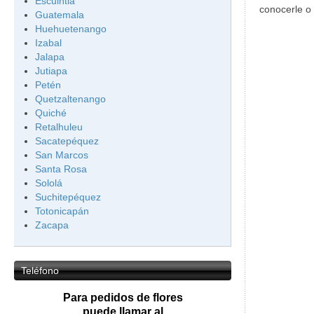
Escuintla
conocerle o v
Guatemala
Huehuetenango
Izabal
Jalapa
Jutiapa
Petén
Quetzaltenango
Quiché
Retalhuleu
Sacatepéquez
San Marcos
Santa Rosa
Sololá
Suchitepéquez
Totonicapán
Zacapa
Teléfono
Para pedidos de flores
puede llamar al