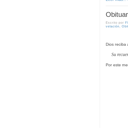
Obitua
Escrito por
F
velación
,
Obi
Dios reciba 
Su recuer
Por este m