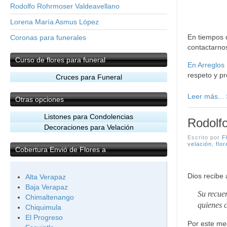
Rodolfo Rohrmoser Valdeavellano
Lorena María Asmus López
En tiempos 
Coronas para funerales
contactarnos
Curso
de flores para funeral
En Arreglos
respeto y pr
Cruces para Funeral
Leer más...
Otras
opciones
Listones para Condolencias
Rodolf
Decoraciones para Velación
Escrito por
F
velación
,
flo
Cobertura
Envió de Flores a
Dios recibe 
Alta Verapaz
Baja Verapaz
Su recue
Chimaltenango
quienes 
Chiquimula
El Progreso
Por este m