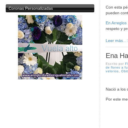
Con esta pé
Coronas
Personalizadas
pueden conta
En Arreglos
respeto y pr
Leer más...
Ena Hay
Escrito por
F
de flores a f
velorios
,
Obit
Nació a los 
Por este m