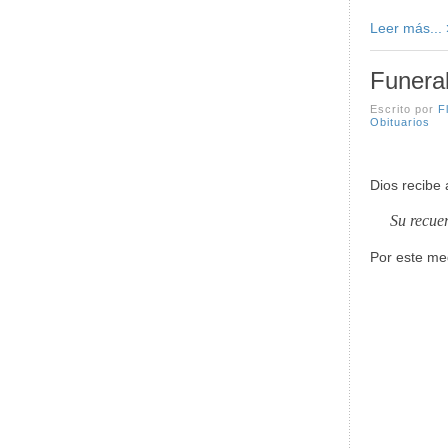
Leer más...
Funera
Escrito por
F
Obituarios
Dios recibe 
Su recuer
Por este me