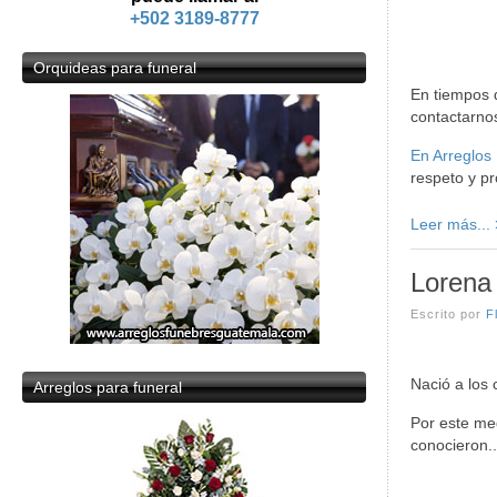
+502 3189-8777
Orquideas
para funeral
En tiempos 
contactarnos
En Arreglos
respeto y pr
Leer más...
Lorena
Escrito por
F
Nació a los 
Arreglos
para funeral
Por este m
conocieron..